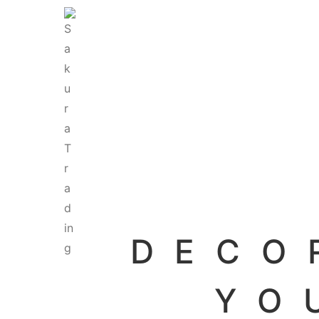
DECO
YO